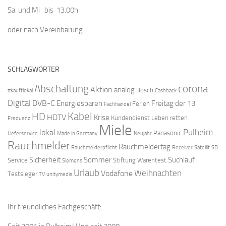
Sa und Mi bis 13.00h
oder nach Vereinbarung
SCHLAGWÖRTER
Abschaltung
corona
Aktion
analog
Bosch
#kauftlokal
Cashback
Digital
DVB-C
Energiesparen
Freitag der 13.
Ferien
Fachhandel
Kabel
HD
HDTV
Krise
Kundendienst
Leben retten
Frequenz
Miele
Pulheim
lokal
Panasonic
Lieferservice
Made in Germany
Neujahr
Rauchmelder
Rauchmeldertag
Rauchmelderpflicht
Receiver
Satellit
SD
Sicherheit
Sommer
Suchlauf
Service
Stiftung Warentest
Siemens
Urlaub
Weihnachten
Vodafone
Testsieger
TV
unitymedia
Ihr freundliches Fachgeschäft: