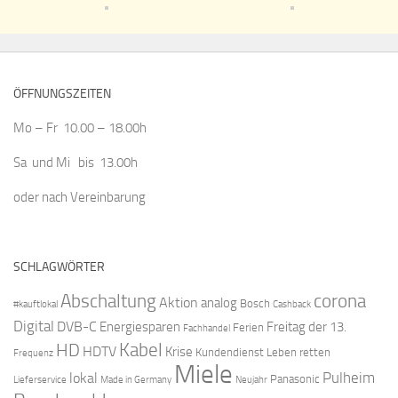
ÖFFNUNGSZEITEN
Mo – Fr 10.00 – 18.00h
Sa und Mi bis 13.00h
oder nach Vereinbarung
SCHLAGWÖRTER
Abschaltung
corona
Aktion
analog
Bosch
#kauftlokal
Cashback
Digital
DVB-C
Energiesparen
Freitag der 13.
Ferien
Fachhandel
Kabel
HD
HDTV
Krise
Kundendienst
Leben retten
Frequenz
Miele
Pulheim
lokal
Panasonic
Lieferservice
Made in Germany
Neujahr