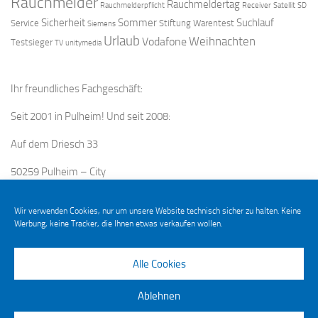
Rauchmelder
Rauchmeldertag
Rauchmelderpflicht
Receiver
Satellit
SD
Sicherheit
Sommer
Suchlauf
Service
Stiftung Warentest
Siemens
Urlaub
Weihnachten
Vodafone
Testsieger
TV
unitymedia
Ihr freundliches Fachgeschäft:
Seit 2001 in Pulheim! Und seit 2008:
Auf dem Driesch 33
50259 Pulheim – City
Wir verwenden Cookies, nur um unsere Website technisch sicher zu halten. Keine
Werbung, keine Tracker, die Ihnen etwas verkaufen wollen.
Alle Cookies
Ablehnen
Elektro Eberle © 2026. Alle Rechte vorbehalten.