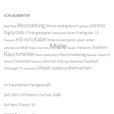
SCHLAGWÖRTER
Abschaltung
corona
Aktion
analog
Bosch
#kauftlokal
Cashback
Digital
DVB-C
Energiesparen
Freitag der 13.
Ferien
Fachhandel
Kabel
HD
HDTV
Krise
Kundendienst
Leben retten
Frequenz
Miele
Pulheim
lokal
Panasonic
Lieferservice
Made in Germany
Neujahr
Rauchmelder
Rauchmeldertag
Rauchmelderpflicht
Receiver
Satellit
SD
Sicherheit
Sommer
Suchlauf
Service
Stiftung Warentest
Siemens
Urlaub
Weihnachten
Vodafone
Testsieger
TV
unitymedia
Ihr freundliches Fachgeschäft:
Seit 2001 in Pulheim! Und seit 2008:
Auf dem Driesch 33