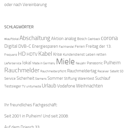
oder nach Vereinbarung
SCHLAGWÖRTER
Abschaltung
corona
Aktion
analog
Bosch
#kauftlokal
Cashback
Digital
DVB-C
Energiesparen
Freitag der 13.
Ferien
Fachhandel
Kabel
HD
HDTV
Krise
Kundendienst
Leben retten
Frequenz
Miele
Pulheim
lokal
Panasonic
Lieferservice
Made in Germany
Neujahr
Rauchmelder
Rauchmeldertag
Rauchmelderpflicht
Receiver
Satellit
SD
Sicherheit
Sommer
Suchlauf
Service
Stiftung Warentest
Siemens
Urlaub
Weihnachten
Vodafone
Testsieger
TV
unitymedia
Ihr freundliches Fachgeschäft:
Seit 2001 in Pulheim! Und seit 2008:
Auf dem Driesch 33