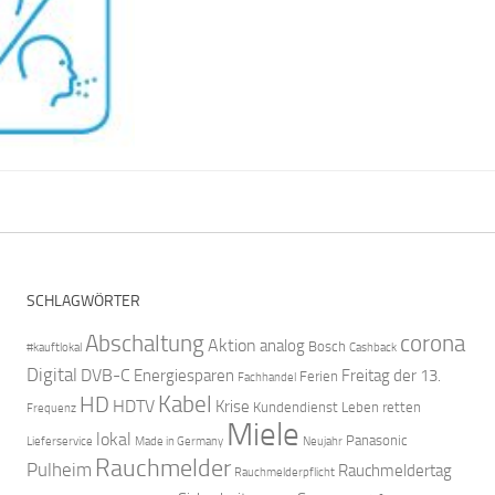
SCHLAGWÖRTER
Abschaltung
corona
Aktion
analog
Bosch
#kauftlokal
Cashback
Digital
DVB-C
Energiesparen
Freitag der 13.
Ferien
Fachhandel
Kabel
HD
HDTV
Krise
Kundendienst
Leben retten
Frequenz
Miele
lokal
Panasonic
Lieferservice
Made in Germany
Neujahr
Rauchmelder
Pulheim
Rauchmeldertag
Rauchmelderpflicht