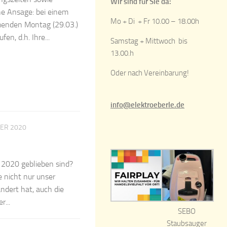
Wir sind für Sie da:
he Ansage: bei einem
Mo + Di + Fr 10.00 – 18.00h
menden Montag (29.03.)
en, d.h. Ihre...
Samstag + Mittwoch bis
13.00.h
Oder nach Vereinbarung!
info@elektroeberle.de
ER 2020
 2020 geblieben sind?
e nicht nur unser
ndert hat, auch die
r...
SEBO
Staubsauger