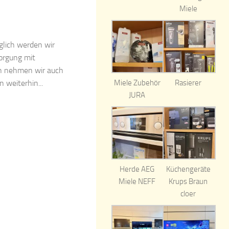
Miele
lich werden wir
sorgung mit
en nehmen wir auch
n weiterhin...
Miele Zubehör
Rasierer
JURA
Herde AEG
Küchengeräte
Miele NEFF
Krups Braun
cloer