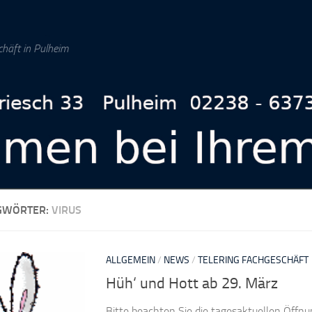
chäft in Pulheim
GWÖRTER:
VIRUS
ALLGEMEIN
/
NEWS
/
TELERING FACHGESCHÄFT
Hüh‘ und Hott ab 29. März
Bitte beachten Sie die tagesaktuellen Öffn