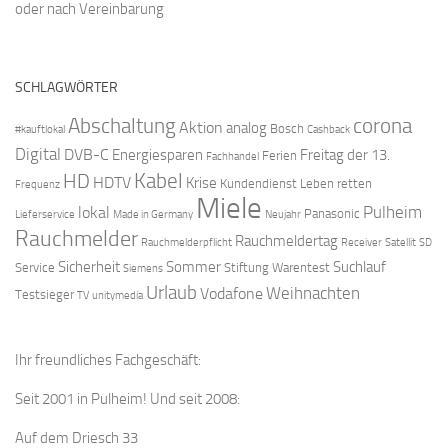
oder nach Vereinbarung
SCHLAGWÖRTER
Abschaltung
corona
Aktion
analog
Bosch
#kauftlokal
Cashback
Digital
DVB-C
Energiesparen
Freitag der 13.
Ferien
Fachhandel
Kabel
HD
HDTV
Krise
Kundendienst
Leben retten
Frequenz
Miele
Pulheim
lokal
Panasonic
Lieferservice
Made in Germany
Neujahr
Rauchmelder
Rauchmeldertag
Rauchmelderpflicht
Receiver
Satellit
SD
Sicherheit
Sommer
Suchlauf
Service
Stiftung Warentest
Siemens
Urlaub
Weihnachten
Vodafone
Testsieger
TV
unitymedia
Ihr freundliches Fachgeschäft:
Seit 2001 in Pulheim! Und seit 2008:
Auf dem Driesch 33