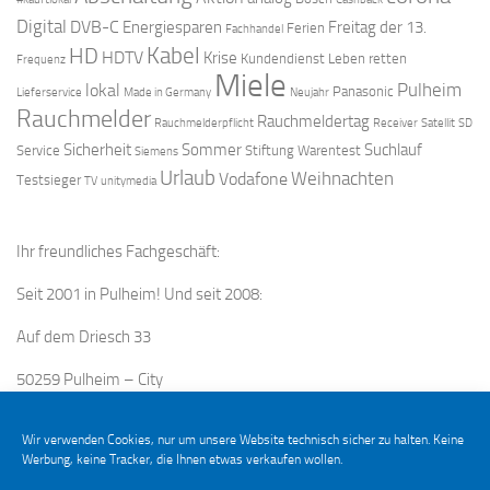
Digital
DVB-C
Energiesparen
Freitag der 13.
Ferien
Fachhandel
Kabel
HD
HDTV
Krise
Kundendienst
Leben retten
Frequenz
Miele
Pulheim
lokal
Panasonic
Lieferservice
Made in Germany
Neujahr
Rauchmelder
Rauchmeldertag
Rauchmelderpflicht
Receiver
Satellit
SD
Sicherheit
Sommer
Suchlauf
Service
Stiftung Warentest
Siemens
Urlaub
Weihnachten
Vodafone
Testsieger
TV
unitymedia
Ihr freundliches Fachgeschäft:
Seit 2001 in Pulheim! Und seit 2008:
Auf dem Driesch 33
50259 Pulheim – City
Wir verwenden Cookies, nur um unsere Website technisch sicher zu halten. Keine
Werbung, keine Tracker, die Ihnen etwas verkaufen wollen.