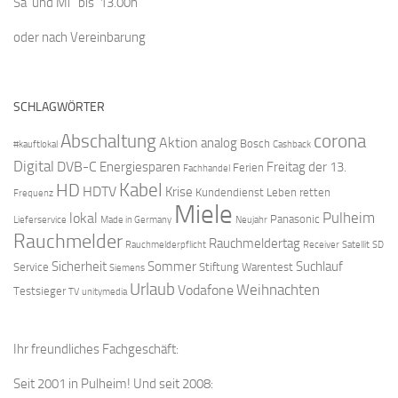
Sa und Mi bis 13.00h
oder nach Vereinbarung
SCHLAGWÖRTER
Abschaltung
corona
Aktion
analog
Bosch
#kauftlokal
Cashback
Digital
DVB-C
Energiesparen
Freitag der 13.
Ferien
Fachhandel
Kabel
HD
HDTV
Krise
Kundendienst
Leben retten
Frequenz
Miele
Pulheim
lokal
Panasonic
Lieferservice
Made in Germany
Neujahr
Rauchmelder
Rauchmeldertag
Rauchmelderpflicht
Receiver
Satellit
SD
Sicherheit
Sommer
Suchlauf
Service
Stiftung Warentest
Siemens
Urlaub
Weihnachten
Vodafone
Testsieger
TV
unitymedia
Ihr freundliches Fachgeschäft:
Seit 2001 in Pulheim! Und seit 2008: