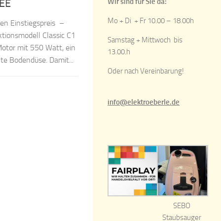
LEE
Wir sind für Sie da:
Mo + Di + Fr 10.00 – 18.00h
en Einstiegspreis –
ionsmodell Classic C1
Samstag + Mittwoch bis
Motor mit 550 Watt, ein
13.00.h
te Bodendüse. Damit...
Oder nach Vereinbarung!
info@elektroeberle.de
SEBO
Staubsauger