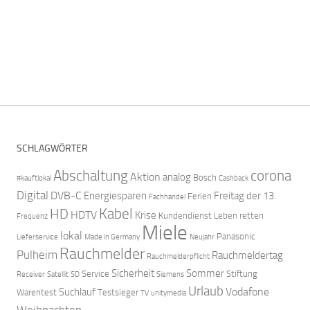
SCHLAGWÖRTER
Abschaltung
corona
Aktion
analog
Bosch
#kauftlokal
Cashback
Digital
DVB-C
Energiesparen
Freitag der 13.
Ferien
Fachhandel
Kabel
HD
HDTV
Krise
Kundendienst
Leben retten
Frequenz
Miele
lokal
Panasonic
Lieferservice
Made in Germany
Neujahr
Rauchmelder
Pulheim
Rauchmeldertag
Rauchmelderpflicht
Sicherheit
Sommer
Service
Stiftung
Receiver
Satellit
SD
Siemens
Urlaub
Vodafone
Suchlauf
Warentest
Testsieger
TV
unitymedia
Weihnachten