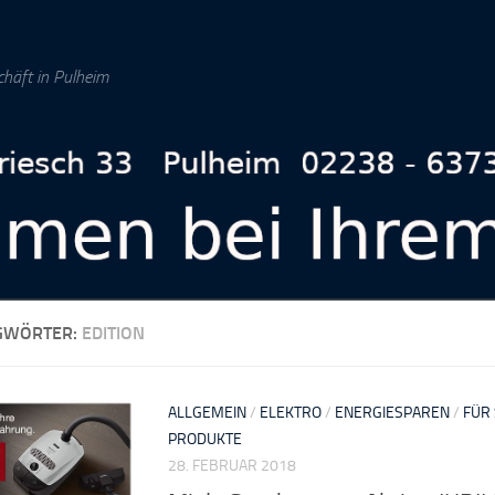
chäft in Pulheim
GWÖRTER:
EDITION
ALLGEMEIN
/
ELEKTRO
/
ENERGIESPAREN
/
FÜR 
PRODUKTE
28. FEBRUAR 2018