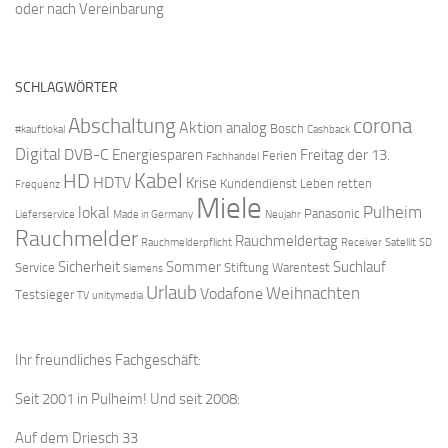
oder nach Vereinbarung
SCHLAGWÖRTER
Abschaltung
corona
Aktion
analog
Bosch
#kauftlokal
Cashback
Digital
DVB-C
Energiesparen
Freitag der 13.
Ferien
Fachhandel
Kabel
HD
HDTV
Krise
Kundendienst
Leben retten
Frequenz
Miele
Pulheim
lokal
Panasonic
Lieferservice
Made in Germany
Neujahr
Rauchmelder
Rauchmeldertag
Rauchmelderpflicht
Receiver
Satellit
SD
Sicherheit
Sommer
Suchlauf
Service
Stiftung Warentest
Siemens
Urlaub
Weihnachten
Vodafone
Testsieger
TV
unitymedia
Ihr freundliches Fachgeschäft:
Seit 2001 in Pulheim! Und seit 2008:
Auf dem Driesch 33