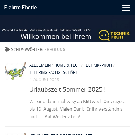
Elektro Eberle
Zum Inhalt springen
SCHLAGWÖRTER:
ERHOLUNG
ALLGEMEIN
/
HOME & TECH
/
TECHNIK-PROFI
/
TELERING FACHGESCHÄFT
4. AUGUST 2025
Urlaubszeit Sommer 2025 !
Wir sind dann mal weg: ab Mittwoch 06. August
bis 19. August! Vielen Dank für Ihr Verständnis
und – Auf Wiedersehen!