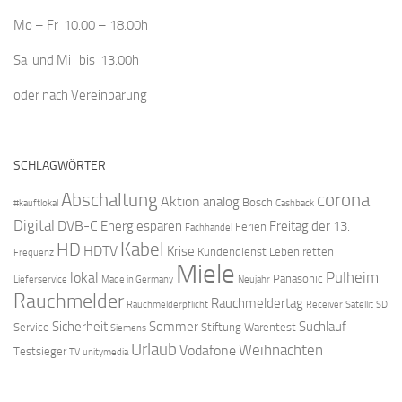
Mo – Fr 10.00 – 18.00h
Sa und Mi bis 13.00h
oder nach Vereinbarung
SCHLAGWÖRTER
Abschaltung
corona
Aktion
analog
Bosch
#kauftlokal
Cashback
Digital
DVB-C
Energiesparen
Freitag der 13.
Ferien
Fachhandel
Kabel
HD
HDTV
Krise
Kundendienst
Leben retten
Frequenz
Miele
Pulheim
lokal
Panasonic
Lieferservice
Made in Germany
Neujahr
Rauchmelder
Rauchmeldertag
Rauchmelderpflicht
Receiver
Satellit
SD
Sicherheit
Sommer
Suchlauf
Service
Stiftung Warentest
Siemens
Urlaub
Weihnachten
Vodafone
Testsieger
TV
unitymedia