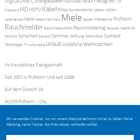
Digital
DVB-C
Energiesparen
Freitag der 13.
Ferien
Fachhandel
Kabel
HD
HDTV
Krise
Kundendienst
Leben retten
Frequenz
Miele
Pulheim
lokal
Panasonic
Lieferservice
Made in Germany
Neujahr
Rauchmelder
Rauchmeldertag
Rauchmelderpflicht
Receiver
Satellit
SD
Sicherheit
Sommer
Suchlauf
Service
Stiftung Warentest
Siemens
Urlaub
Weihnachten
Vodafone
Testsieger
TV
unitymedia
Ihr freundliches Fachgeschäft:
Seit 2001 in Pulheim! Und seit 2008:
Auf dem Driesch 33
50259 Pulheim – City
Wir verwenden Cookies, nur um unsere Website technisch sicher zu halten. Keine
Werbung, keine Tracker, die Ihnen etwas verkaufen wollen.