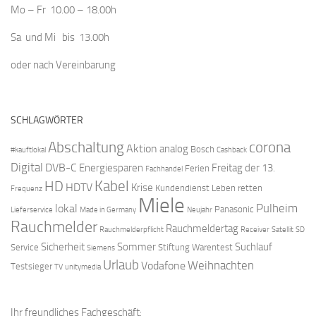
Mo – Fr 10.00 – 18.00h
Sa und Mi bis 13.00h
oder nach Vereinbarung
SCHLAGWÖRTER
Abschaltung
corona
Aktion
analog
Bosch
#kauftlokal
Cashback
Digital
DVB-C
Energiesparen
Freitag der 13.
Ferien
Fachhandel
Kabel
HD
HDTV
Krise
Kundendienst
Leben retten
Frequenz
Miele
Pulheim
lokal
Panasonic
Lieferservice
Made in Germany
Neujahr
Rauchmelder
Rauchmeldertag
Rauchmelderpflicht
Receiver
Satellit
SD
Sicherheit
Sommer
Suchlauf
Service
Stiftung Warentest
Siemens
Urlaub
Weihnachten
Vodafone
Testsieger
TV
unitymedia
Ihr freundliches Fachgeschäft: