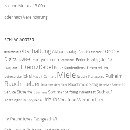
Sa und Mi bis 13.00h
oder nach Vereinbarung
SCHLAGWÖRTER
Abschaltung
corona
Aktion
analog
Bosch
#kauftlokal
Cashback
Digital
DVB-C
Energiesparen
Freitag der 13.
Ferien
Fachhandel
Kabel
HD
HDTV
Krise
Kundendienst
Leben retten
Frequenz
Miele
Pulheim
lokal
Panasonic
Lieferservice
Made in Germany
Neujahr
Rauchmelder
Rauchmeldertag
Rauchmelderpflicht
Receiver
Satellit
SD
Sicherheit
Sommer
Suchlauf
Service
Stiftung Warentest
Siemens
Urlaub
Weihnachten
Vodafone
Testsieger
TV
unitymedia
Ihr freundliches Fachgeschäft: