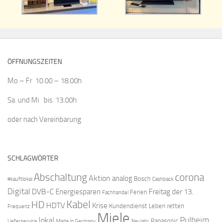
ÖFFNUNGSZEITEN
Mo – Fr 10.00 – 18.00h
Sa und Mi bis 13.00h
oder nach Vereinbarung
SCHLAGWÖRTER
Abschaltung
corona
Aktion
analog
Bosch
#kauftlokal
Cashback
Digital
DVB-C
Energiesparen
Freitag der 13.
Ferien
Fachhandel
Kabel
HD
HDTV
Krise
Kundendienst
Leben retten
Frequenz
Miele
Pulheim
lokal
Panasonic
Lieferservice
Made in Germany
Neujahr