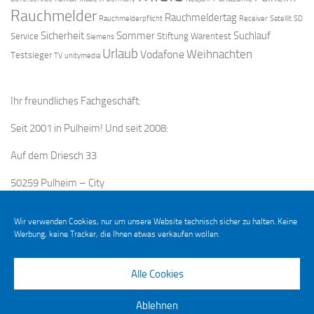
Rauchmelder
Rauchmeldertag
Rauchmelderpflicht
Receiver
Satellit
SD
Sicherheit
Sommer
Suchlauf
Service
Stiftung Warentest
Siemens
Urlaub
Weihnachten
Vodafone
Testsieger
TV
unitymedia
Ihr freundliches Fachgeschäft:
Seit 2001 in Pulheim! Und seit 2008:
Auf dem Driesch 33
50259 Pulheim – City
Wir verwenden Cookies, nur um unsere Website technisch sicher zu halten. Keine
Werbung, keine Tracker, die Ihnen etwas verkaufen wollen.
Alle Cookies
Ablehnen