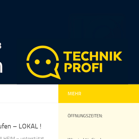
MEHR
ÖFFNUNGSZEITEN:
ufen – LOKAL !
ULHEIM – unterstützt