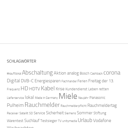
SCHLAGWÖRTER
Abschaltung
corona
Aktion
analog
Bosch
#kauftlokal
Cashback
Digital
DVB-C
Energiesparen
Freitag der 13.
Ferien
Fachhandel
Kabel
HD
HDTV
Krise
Kundendienst
Leben retten
Frequenz
Miele
lokal
Panasonic
Lieferservice
Made in Germany
Neujahr
Rauchmelder
Pulheim
Rauchmeldertag
Rauchmelderpflicht
Sicherheit
Sommer
Service
Stiftung
Receiver
Satellit
SD
Siemens
Urlaub
Vodafone
Suchlauf
Warentest
Testsieger
TV
unitymedia
Weihnachten