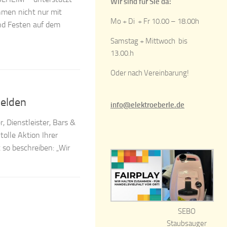
Wir sind für Sie da:
men nicht nur mit
Mo + Di + Fr 10.00 – 18.00h
nd Festen auf dem
Samstag + Mittwoch bis
13.00.h
Oder nach Vereinbarung!
Helden
info@elektroeberle.de
, Dienstleister, Bars &
olle Aktion Ihrer
 so beschreiben: „Wir
SEBO
Staubsauger