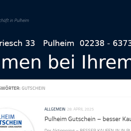
chäft in Pulheim
GWÖRTER:
GUTSCHEIN
ALLGEMEIN
28. APRIL 2025
Pulheim Gutschein – besser Ka
Der Aktionsring – BESSER KAUFEN IN IN P