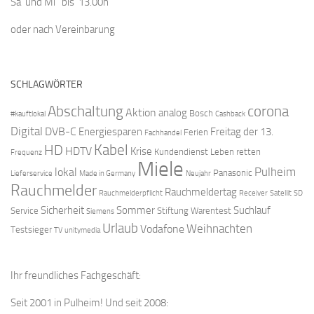
Sa und Mi bis 13.00h
oder nach Vereinbarung
SCHLAGWÖRTER
Abschaltung
corona
Aktion
analog
Bosch
#kauftlokal
Cashback
Digital
DVB-C
Energiesparen
Freitag der 13.
Ferien
Fachhandel
Kabel
HD
HDTV
Krise
Kundendienst
Leben retten
Frequenz
Miele
Pulheim
lokal
Panasonic
Lieferservice
Made in Germany
Neujahr
Rauchmelder
Rauchmeldertag
Rauchmelderpflicht
Receiver
Satellit
SD
Sicherheit
Sommer
Suchlauf
Service
Stiftung Warentest
Siemens
Urlaub
Weihnachten
Vodafone
Testsieger
TV
unitymedia
Ihr freundliches Fachgeschäft:
Seit 2001 in Pulheim! Und seit 2008: