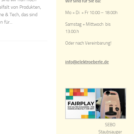
Wir sind für Sie da:
elfalt von Produkten,
Mo + Di + Fr 10.00 – 18.00h
e & Tech, das sind
 für...
Samstag + Mittwoch bis
13.00.h
Oder nach Vereinbarung!
info@elektroeberle.de
SEBO
Staubsauger