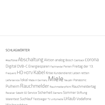
SCHLAGWÖRTER
Abschaltung
corona
Aktion
analog
Bosch
#kauftlokal
Cashback
Digital
DVB-C
Energiesparen
Freitag der 13.
Ferien
Fachhandel
Kabel
HD
HDTV
Krise
Kundendienst
Leben retten
Frequenz
Miele
lokal
Panasonic
Lieferservice
Made in Germany
Neujahr
Rauchmelder
Pulheim
Rauchmeldertag
Rauchmelderpflicht
Sicherheit
Sommer
Service
Stiftung
Receiver
Satellit
SD
Siemens
Urlaub
Vodafone
Suchlauf
Warentest
Testsieger
TV
unitymedia
Weihnachten