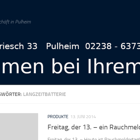
chäft in Pulheim
GWÖRTER:
LANGZEITBATTERIE
PRODUKTE
13. JUNI 2014
Freitag, der 13. – ein Rauchmel
Freitag, der 13. – Heute ist Rauchmeldertag