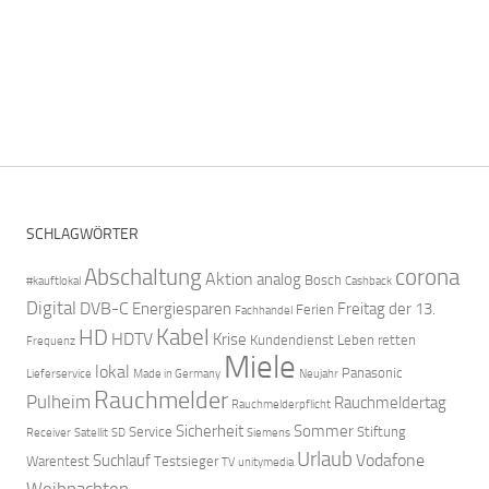
SCHLAGWÖRTER
Abschaltung
corona
Aktion
analog
Bosch
#kauftlokal
Cashback
Digital
DVB-C
Energiesparen
Freitag der 13.
Ferien
Fachhandel
Kabel
HD
HDTV
Krise
Kundendienst
Leben retten
Frequenz
Miele
lokal
Panasonic
Lieferservice
Made in Germany
Neujahr
Rauchmelder
Pulheim
Rauchmeldertag
Rauchmelderpflicht
Sicherheit
Sommer
Service
Stiftung
Receiver
Satellit
SD
Siemens
Urlaub
Vodafone
Suchlauf
Warentest
Testsieger
TV
unitymedia
Weihnachten