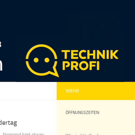
MEHR
ÖFFNUNGSZEITEN:
dertag
! „Niemand hört etwas,