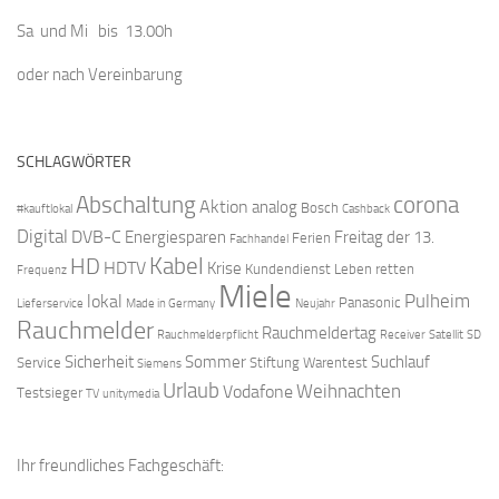
Sa und Mi bis 13.00h
oder nach Vereinbarung
SCHLAGWÖRTER
Abschaltung
corona
Aktion
analog
Bosch
#kauftlokal
Cashback
Digital
DVB-C
Energiesparen
Freitag der 13.
Ferien
Fachhandel
Kabel
HD
HDTV
Krise
Kundendienst
Leben retten
Frequenz
Miele
Pulheim
lokal
Panasonic
Lieferservice
Made in Germany
Neujahr
Rauchmelder
Rauchmeldertag
Rauchmelderpflicht
Receiver
Satellit
SD
Sicherheit
Sommer
Suchlauf
Service
Stiftung Warentest
Siemens
Urlaub
Weihnachten
Vodafone
Testsieger
TV
unitymedia
Ihr freundliches Fachgeschäft: