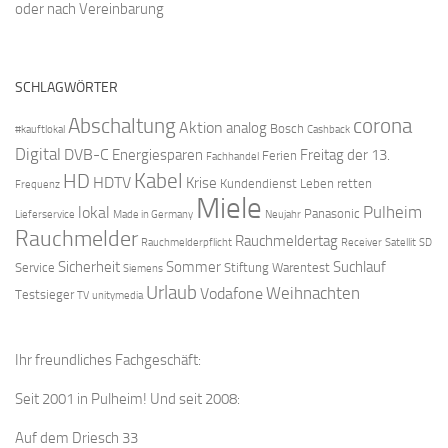
oder nach Vereinbarung
SCHLAGWÖRTER
Abschaltung
corona
Aktion
analog
Bosch
#kauftlokal
Cashback
Digital
DVB-C
Energiesparen
Freitag der 13.
Ferien
Fachhandel
Kabel
HD
HDTV
Krise
Kundendienst
Leben retten
Frequenz
Miele
Pulheim
lokal
Panasonic
Lieferservice
Made in Germany
Neujahr
Rauchmelder
Rauchmeldertag
Rauchmelderpflicht
Receiver
Satellit
SD
Sicherheit
Sommer
Suchlauf
Service
Stiftung Warentest
Siemens
Urlaub
Weihnachten
Vodafone
Testsieger
TV
unitymedia
Ihr freundliches Fachgeschäft:
Seit 2001 in Pulheim! Und seit 2008:
Auf dem Driesch 33