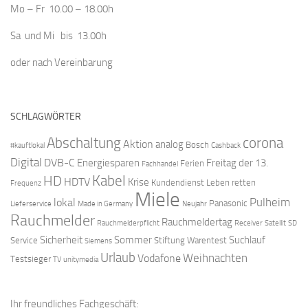
Mo – Fr 10.00 – 18.00h
Sa und Mi bis 13.00h
oder nach Vereinbarung
SCHLAGWÖRTER
Abschaltung
corona
Aktion
analog
Bosch
#kauftlokal
Cashback
Digital
DVB-C
Energiesparen
Freitag der 13.
Ferien
Fachhandel
Kabel
HD
HDTV
Krise
Kundendienst
Leben retten
Frequenz
Miele
Pulheim
lokal
Panasonic
Lieferservice
Made in Germany
Neujahr
Rauchmelder
Rauchmeldertag
Rauchmelderpflicht
Receiver
Satellit
SD
Sicherheit
Sommer
Suchlauf
Service
Stiftung Warentest
Siemens
Urlaub
Weihnachten
Vodafone
Testsieger
TV
unitymedia
Ihr freundliches Fachgeschäft: