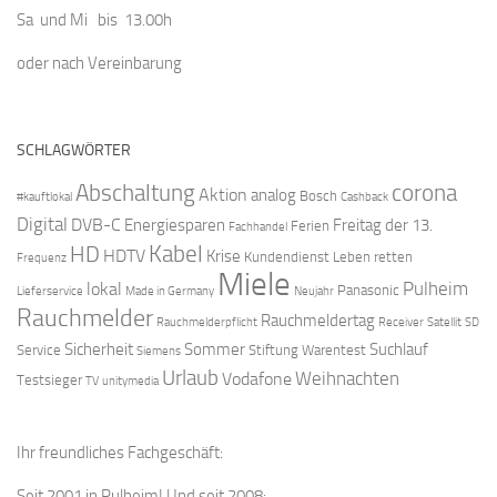
Sa und Mi bis 13.00h
oder nach Vereinbarung
SCHLAGWÖRTER
Abschaltung
corona
Aktion
analog
Bosch
#kauftlokal
Cashback
Digital
DVB-C
Energiesparen
Freitag der 13.
Ferien
Fachhandel
Kabel
HD
HDTV
Krise
Kundendienst
Leben retten
Frequenz
Miele
Pulheim
lokal
Panasonic
Lieferservice
Made in Germany
Neujahr
Rauchmelder
Rauchmeldertag
Rauchmelderpflicht
Receiver
Satellit
SD
Sicherheit
Sommer
Suchlauf
Service
Stiftung Warentest
Siemens
Urlaub
Weihnachten
Vodafone
Testsieger
TV
unitymedia
Ihr freundliches Fachgeschäft:
Seit 2001 in Pulheim! Und seit 2008: