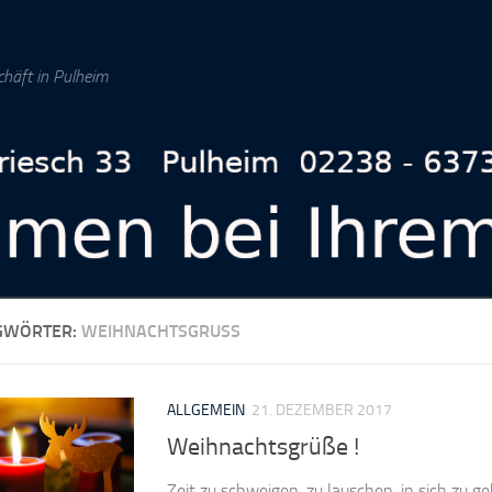
chäft in Pulheim
GWÖRTER:
WEIHNACHTSGRUSS
ALLGEMEIN
21. DEZEMBER 2017
Weihnachtsgrüße !
Zeit zu schweigen, zu lauschen, in sich zu g