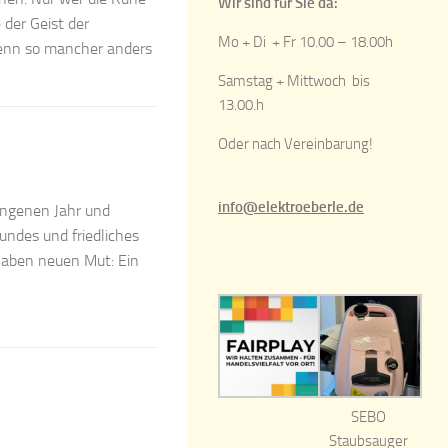
Wir sind für Sie da:
der Geist der
Mo + Di + Fr 10.00 – 18.00h
enn so mancher anders
Samstag + Mittwoch bis
13.00.h
Oder nach Vereinbarung!
info@elektroeberle.de
angenen Jahr und
undes und friedliches
 haben neuen Mut: Ein
SEBO
Staubsauger