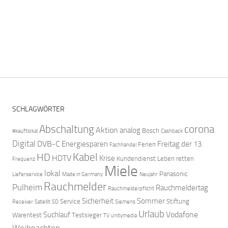
SCHLAGWÖRTER
Abschaltung
corona
Aktion
analog
Bosch
#kauftlokal
Cashback
Digital
DVB-C
Energiesparen
Freitag der 13.
Ferien
Fachhandel
Kabel
HD
HDTV
Krise
Kundendienst
Leben retten
Frequenz
Miele
lokal
Panasonic
Lieferservice
Made in Germany
Neujahr
Rauchmelder
Pulheim
Rauchmeldertag
Rauchmelderpflicht
Sicherheit
Sommer
Service
Stiftung
Receiver
Satellit
SD
Siemens
Urlaub
Vodafone
Suchlauf
Warentest
Testsieger
TV
unitymedia
Weihnachten