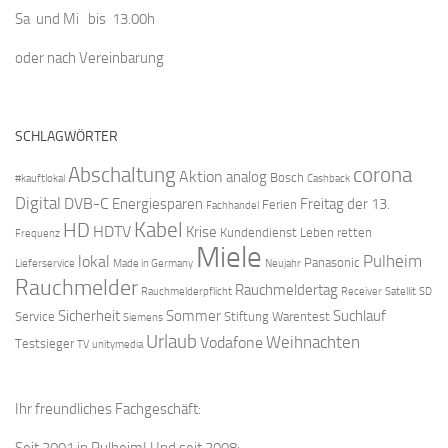
Sa und Mi bis 13.00h
oder nach Vereinbarung
SCHLAGWÖRTER
Abschaltung
corona
Aktion
analog
Bosch
#kauftlokal
Cashback
Digital
DVB-C
Energiesparen
Freitag der 13.
Ferien
Fachhandel
Kabel
HD
HDTV
Krise
Kundendienst
Leben retten
Frequenz
Miele
Pulheim
lokal
Panasonic
Lieferservice
Made in Germany
Neujahr
Rauchmelder
Rauchmeldertag
Rauchmelderpflicht
Receiver
Satellit
SD
Sicherheit
Sommer
Suchlauf
Service
Stiftung Warentest
Siemens
Urlaub
Weihnachten
Vodafone
Testsieger
TV
unitymedia
Ihr freundliches Fachgeschäft: