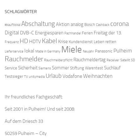
SCHLAGWÖRTER
Abschaltung
corona
Aktion
analog
Bosch
#kauftlokal
Cashback
Digital
DVB-C
Energiesparen
Freitag der 13.
Ferien
Fachhandel
Kabel
HD
HDTV
Krise
Kundendienst
Leben retten
Frequenz
Miele
Pulheim
lokal
Panasonic
Lieferservice
Made in Germany
Neujahr
Rauchmelder
Rauchmeldertag
Rauchmelderpflicht
Receiver
Satellit
SD
Sicherheit
Sommer
Suchlauf
Service
Stiftung Warentest
Siemens
Urlaub
Weihnachten
Vodafone
Testsieger
TV
unitymedia
Ihr freundliches Fachgeschäft:
Seit 2001 in Pulheim! Und seit 2008:
Auf dem Driesch 33
50259 Pulheim – City