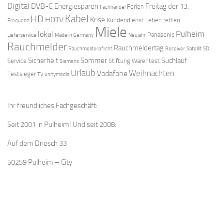
Digital
DVB-C
Energiesparen
Freitag der 13.
Ferien
Fachhandel
Kabel
HD
HDTV
Krise
Kundendienst
Leben retten
Frequenz
Miele
Pulheim
lokal
Panasonic
Lieferservice
Made in Germany
Neujahr
Rauchmelder
Rauchmeldertag
Rauchmelderpflicht
Receiver
Satellit
SD
Sicherheit
Sommer
Suchlauf
Service
Stiftung Warentest
Siemens
Urlaub
Weihnachten
Vodafone
Testsieger
TV
unitymedia
Ihr freundliches Fachgeschäft:
Seit 2001 in Pulheim! Und seit 2008:
Auf dem Driesch 33
50259 Pulheim – City