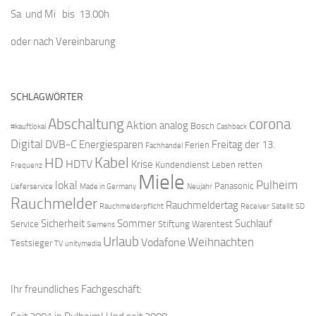
Sa und Mi bis 13.00h
oder nach Vereinbarung
SCHLAGWÖRTER
Abschaltung
corona
Aktion
analog
Bosch
#kauftlokal
Cashback
Digital
DVB-C
Energiesparen
Freitag der 13.
Ferien
Fachhandel
Kabel
HD
HDTV
Krise
Kundendienst
Leben retten
Frequenz
Miele
Pulheim
lokal
Panasonic
Lieferservice
Made in Germany
Neujahr
Rauchmelder
Rauchmeldertag
Rauchmelderpflicht
Receiver
Satellit
SD
Sicherheit
Sommer
Suchlauf
Service
Stiftung Warentest
Siemens
Urlaub
Weihnachten
Vodafone
Testsieger
TV
unitymedia
Ihr freundliches Fachgeschäft: