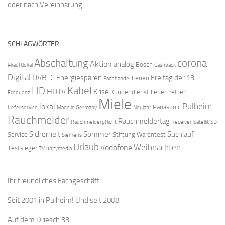
oder nach Vereinbarung
SCHLAGWÖRTER
Abschaltung
corona
Aktion
analog
Bosch
#kauftlokal
Cashback
Digital
DVB-C
Energiesparen
Freitag der 13.
Ferien
Fachhandel
Kabel
HD
HDTV
Krise
Kundendienst
Leben retten
Frequenz
Miele
Pulheim
lokal
Panasonic
Lieferservice
Made in Germany
Neujahr
Rauchmelder
Rauchmeldertag
Rauchmelderpflicht
Receiver
Satellit
SD
Sicherheit
Sommer
Suchlauf
Service
Stiftung Warentest
Siemens
Urlaub
Weihnachten
Vodafone
Testsieger
TV
unitymedia
Ihr freundliches Fachgeschäft:
Seit 2001 in Pulheim! Und seit 2008:
Auf dem Driesch 33