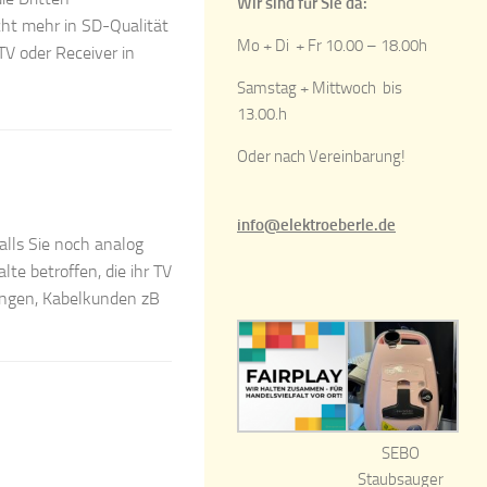
Wir sind für Sie da:
ht mehr in SD-Qualität
Mo + Di + Fr 10.00 – 18.00h
TV oder Receiver in
Samstag + Mittwoch bis
13.00.h
Oder nach Vereinbarung!
info@elektroeberle.de
falls Sie noch analog
te betroffen, die ihr TV
angen, Kabelkunden zB
SEBO
Staubsauger