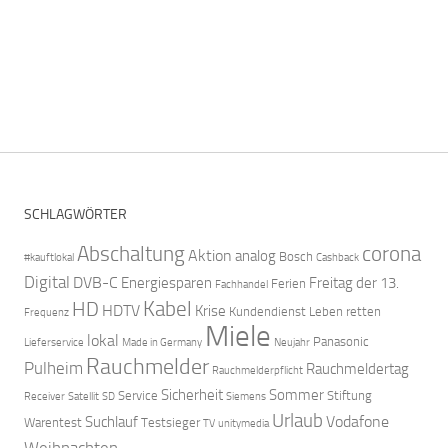
SCHLAGWÖRTER
Abschaltung
corona
Aktion
analog
Bosch
#kauftlokal
Cashback
Digital
DVB-C
Energiesparen
Freitag der 13.
Ferien
Fachhandel
Kabel
HD
HDTV
Krise
Kundendienst
Leben retten
Frequenz
Miele
lokal
Panasonic
Lieferservice
Made in Germany
Neujahr
Rauchmelder
Pulheim
Rauchmeldertag
Rauchmelderpflicht
Sicherheit
Sommer
Service
Stiftung
Receiver
Satellit
SD
Siemens
Urlaub
Vodafone
Suchlauf
Warentest
Testsieger
TV
unitymedia
Weihnachten