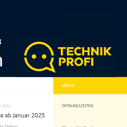
MEHR
R 2024
ÖFFNUNGSZEITEN:
 ab Januar 2025
ie Dritten