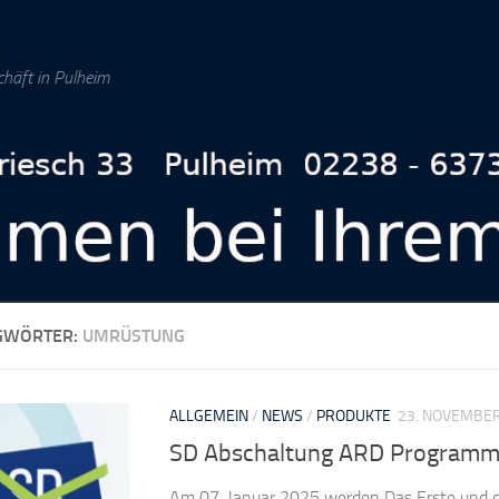
chäft in Pulheim
GWÖRTER:
UMRÜSTUNG
ALLGEMEIN
/
NEWS
/
PRODUKTE
23. NOVEMBE
SD Abschaltung ARD Programme
Am 07. Januar 2025 werden Das Erste und d