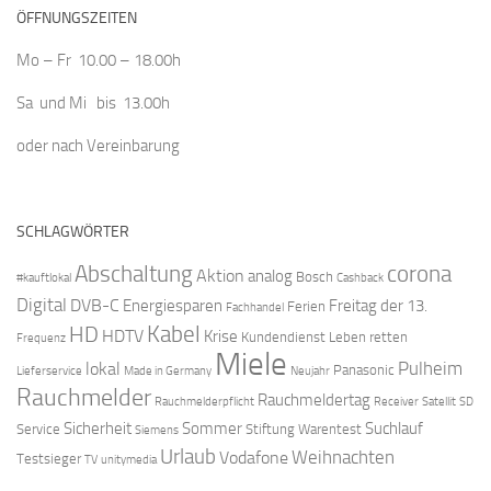
ÖFFNUNGSZEITEN
Mo – Fr 10.00 – 18.00h
Sa und Mi bis 13.00h
oder nach Vereinbarung
SCHLAGWÖRTER
Abschaltung
corona
Aktion
analog
Bosch
#kauftlokal
Cashback
Digital
DVB-C
Energiesparen
Freitag der 13.
Ferien
Fachhandel
Kabel
HD
HDTV
Krise
Kundendienst
Leben retten
Frequenz
Miele
Pulheim
lokal
Panasonic
Lieferservice
Made in Germany
Neujahr
Rauchmelder
Rauchmeldertag
Rauchmelderpflicht
Receiver
Satellit
SD
Sicherheit
Sommer
Suchlauf
Service
Stiftung Warentest
Siemens
Urlaub
Weihnachten
Vodafone
Testsieger
TV
unitymedia