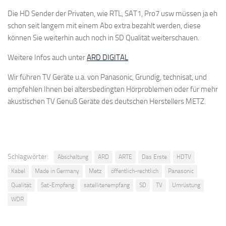
Die HD Sender der Privaten, wie RTL, SAT1, Pro7 usw müssen ja eh
schon seit langem mit einem Abo extra bezahlt werden, diese
können Sie weiterhin auch noch in SD Qualität weiterschauen.
Weitere Infos auch unter
ARD DIGITAL
Wir führen TV Geräte u.a. von Panasonic, Grundig, technisat, und
empfehlen Ihnen bei altersbedingten Hörproblemen oder für mehr
akustischen TV Genuß Geräte des deutschen Herstellers METZ.
Schlagwörter:
Abschaltung
ARD
ARTE
Das Erste
HDTV
Kabel
Made in Germany
Metz
öffentlich-rechtlich
Panasonic
Qualität
Sat-Empfang
satellitenempfang
SD
TV
Umrüstung
WDR