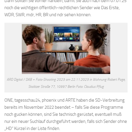
Dann sollten Sie vorher handeln, damit Sie auch nach dem 07.01.25
noch die wichtigen öffentlich-rechtlichen Sender wie Das Erste,
WDR, SWR, mdr, HR, BR und ndr sehen können.
ARD Digital / DAB + Foto-Shooting 2023 am 22.11.2023 in Wohnung Robert Page,
Skalitzer Straße 77, 10997 Berlin Foto: Claudius Pflug
ONE, tagesschau24, phoenix und ARTE haben die SD-Verbreitung
bereits im November 2022 beendet – falls Sie diese Programme
noch gucken können, sind Sie technisch gerüstet, eventuell muß
nur ein neuer Suchlauf durchgeführt werden, falls sich Sender ohne
„HD“ Kürzel in der Liste finden.