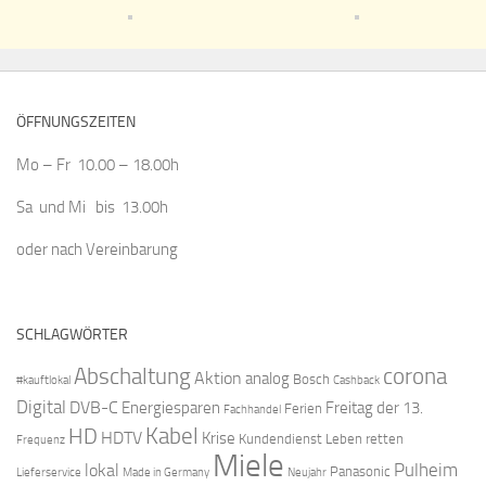
ÖFFNUNGSZEITEN
Mo – Fr 10.00 – 18.00h
Sa und Mi bis 13.00h
oder nach Vereinbarung
SCHLAGWÖRTER
Abschaltung
corona
Aktion
analog
Bosch
#kauftlokal
Cashback
Digital
DVB-C
Energiesparen
Freitag der 13.
Ferien
Fachhandel
Kabel
HD
HDTV
Krise
Kundendienst
Leben retten
Frequenz
Miele
Pulheim
lokal
Panasonic
Lieferservice
Made in Germany
Neujahr