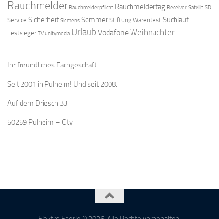
Rauchmelder
Rauchmeldertag
Rauchmelderpflicht
Receiver
Satellit
SD
Sicherheit
Sommer
Suchlauf
Service
Stiftung Warentest
Siemens
Urlaub
Weihnachten
Vodafone
Testsieger
TV
unitymedia
Ihr freundliches Fachgeschäft:
Seit 2001 in Pulheim! Und seit 2008:
Auf dem Driesch 33
50259 Pulheim – City
Elektro Eberle © 2026. Alle Rechte vorbehalten.